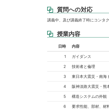
容
質問への対応
評
価
講義中、及び講義終了時にコンタ
方
法
と
授業内容
基
準
日時
内容
1
ガイダンス
2
技術者と倫理
3
東日本大震災・南海
4
阪神淡路大震災・熊
5
構造システムの外観
6
要求性能、部材、材