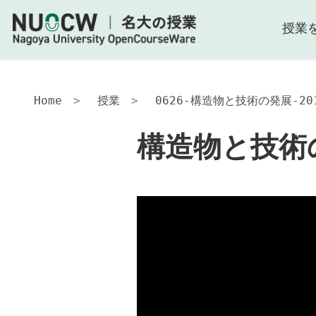
授業
構
造
物
と
技
Home
授業
0626-構造物と技術の発展-20
術
の
構造物と技術の
発
展-2017
授
業
の
目
的
お
よ
び
ね