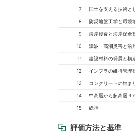
7
国土を支える技術と
8
防災地盤工学と環境
9
海岸侵食と海岸保全
10
津波・高潮災害と沿
11
建設材料の発展と構
12
インフラの維持管理
13
コンクリートの始ま
14
中高層から超高層Ｒ
15
総括
評価方法と基準