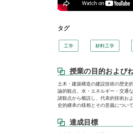
ら
い
達
成
タグ
目
標
工学
材料工学
授
業
の
工
授業の目的および
夫
バ
土木・建築構造の建設技術の歴史
ッ
論的観点、水・エネルギー・交通
ク
諸観点から概説し、代表的技術お
グ
史的継承の様相とその意義につい
ラ
ウ
ン
達成目標
ド
と