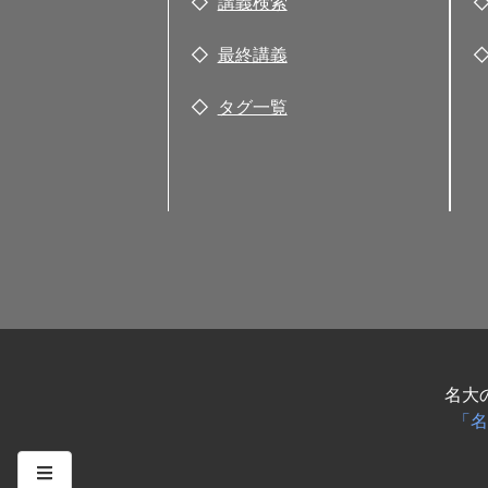
講義検索
最終講義
タグ一覧
名大
「名