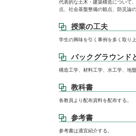
代表的な土木・建築構造について
な
点、社会基盤整備の観点、防災論
る
科
目
授業の工夫
教
科
学生の興味を引く事例を多く取り
書
バックグラウンド
参
考
書
構造工学、材料工学、水工学、地
質
問
教科書
へ
の
各教員より配布資料を配布する。
対
応
参考書
授
業
参考書は適宜紹介する。
内