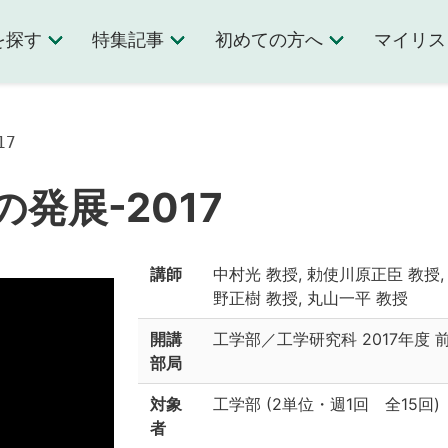
を探す
特集記事
初めての方へ
マイリス
17
発展-2017
講師
中村光 教授, 勅使川原正臣 教授,
野正樹 教授, 丸山一平 教授
開講
工学部／工学研究科
2017年度 
部局
対象
工学部
(
2単位
・
週1回 全15回
)
者