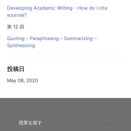
Developing Academic Writing - How do I cite
sources?
第 12 回
Quoting – Paraphrasing – Summarizing –
Synthesizing
投稿日
May 08, 2020
授業を探す