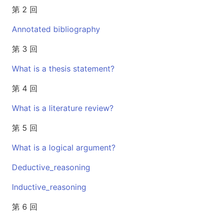
第 2 回
Annotated bibliography
第 3 回
What is a thesis statement?
第 4 回
What is a literature review?
第 5 回
What is a logical argument?
Deductive_reasoning
Inductive_reasoning
第 6 回