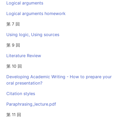
Logical arguments
Logical arguments homework
第 7 回
Using logic, Using sources
第 9 回
Literature Review
第 10 回
Developing Academic Writing - How to prepare your
oral presentation?
Citation styles
Paraphrasing_lecture.pdf
第 11 回