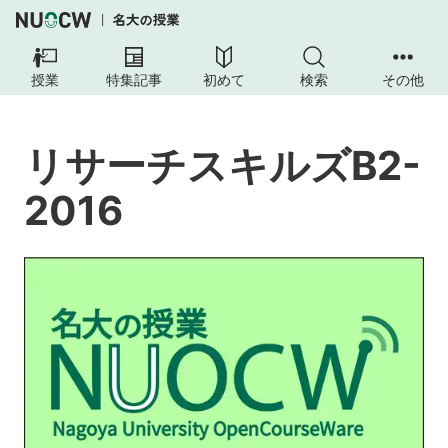
リ
サ
授業
特集記事
初めて
検索
その他
ー
チ
ス
リサーチスキルズB2-
キ
ル
2016
ズ
B2-
2016
目
的
と
目
標
講
義