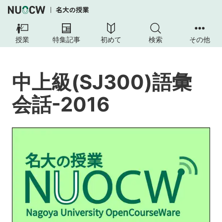
中
上
授業
特集記事
初めて
検索
その他
級
(SJ300)
語
中上級(SJ300)語彙
彙
会
会話-2016
話-2016
授
業
の
工
夫
授
業
目
標