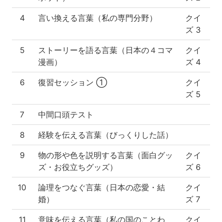
4
言い換える言葉（私の専門分野）
クイ
ズ 3
5
ストーリーを語る言葉（日本の４コマ
クイ
漫画）
ズ 4
6
復習セッション ①
クイ
ズ 5
7
中間口頭テスト
8
経験を伝える言葉（びっくりした話）
9
物の形や色を説明する言葉（面白グッ
クイ
ズ・お役立ちグッズ）
ズ 6
10
論理をつなぐ言葉（日本の恋愛・結
クイ
婚）
ズ 7
11
意味を伝える言葉（私の国のことわ
クイ