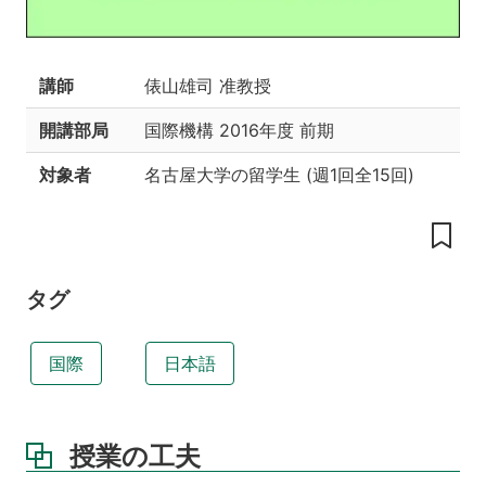
テ
キ
ス
講師
俵山雄司 准教授
ト
授
開講部局
国際機構
2016年度 前期
業
計
対象者
名古屋大学の留学生
(
週1回全15回
)
画
講
義
ノ
タグ
ー
ト
評
国際
日本語
価
方
法
授業の工夫