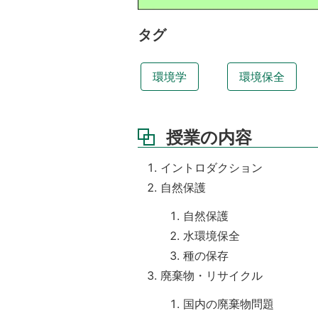
ら
い
タグ
教
科
書、
環境学
環境保全
授
業
の
準
授業の内容
備
イントロダクション
講
義
自然保護
資
料
自然保護
水環境保全
成
績
種の保存
評
廃棄物・リサイクル
価
方
国内の廃棄物問題
法・