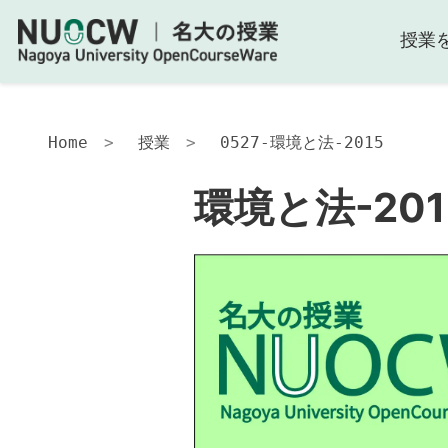
授業
環
境
と
法-2015
Home
授業
0527-環境と法-2015
授
業
環境と法-201
の
内
容
授
業
の
工
夫
目
的・
ね