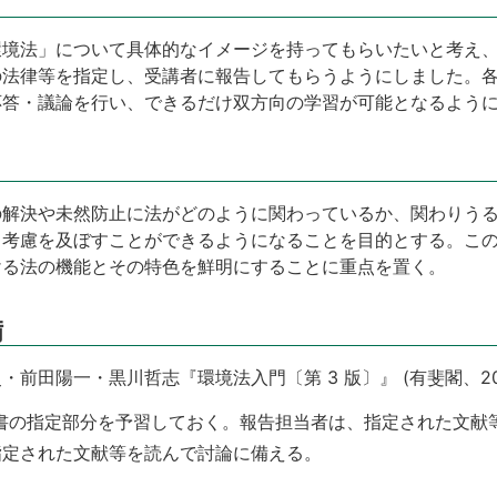
環境法」について具体的なイメージを持ってもらいたいと考え
の法律等を指定し、受講者に報告してもらうようにしました。
応答・議論を行い、できるだけ双方向の学習が可能となるよう
の解決や未然防止に法がどのように関わっているか、関わりう
も考慮を及ぼすことができるようになることを目的とする。こ
ける法の機能とその特色を鮮明にすることに重点を置く。
備
前田陽一・黒川哲志『環境法入門〔第 3 版〕』 (有斐閣、20
教科書の指定部分を予習しておく。報告担当者は、指定された文
指定された文献等を読んで討論に備える。