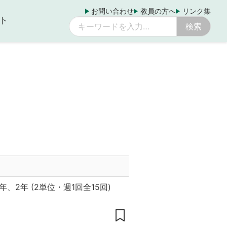
お問い合わせ
教員の方へ
リンク集
ト
期
年、2年
(
2単位
・
週1回全15回
)