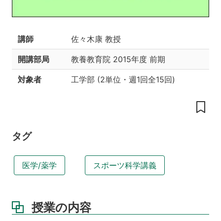
の
工
夫
講師
佐々木康 教授
授
業
開講部局
教養教育院
2015年度 前期
内
容
対象者
工学部
(
2単位
・
週1回全15回
)
教
科
書
参
タグ
考
書
医学/薬学
スポーツ科学講義
履
修
条
件
授業の内容
あ
る