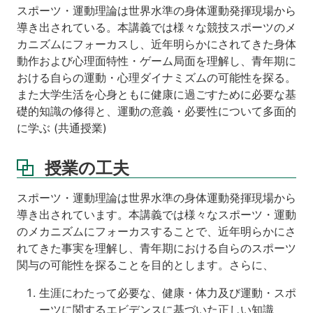
い
スポーツ・運動理論は世界水準の身体運動発揮現場から
は
導き出されている。本講義では様々な競技スポーツのメ
関
カニズムにフォーカスし、近年明らかにされてきた身体
連
動作および心理面特性・ゲーム局面を理解し、青年期に
す
る
おける自らの運動・心理ダイナミズムの可能性を探る。
科
また大学生活を心身ともに健康に過ごすために必要な基
目
礎的知識の修得と、運動の意義・必要性について多面的
等
に学ぶ (共通授業)
講
義
授業の工夫
資
料
スポーツ・運動理論は世界水準の身体運動発揮現場から
成
導き出されています。本講義では様々なスポーツ・運動
績
のメカニズムにフォーカスすることで、近年明らかにさ
評
れてきた事実を理解し、青年期における自らのスポーツ
価
関与の可能性を探ることを目的とします。さらに、
生涯にわたって必要な、健康・体力及び運動・スポ
ーツに関するエビデンスに基づいた正しい知識