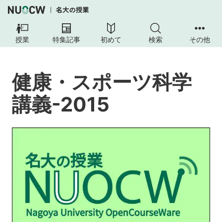
健
康・
授業
特集記事
初めて
検索
その他
ス
ポ
ー
健康・スポーツ科学
ツ
科
講義-2015
学
講
義-2015
授
業
の
内
容
授
業