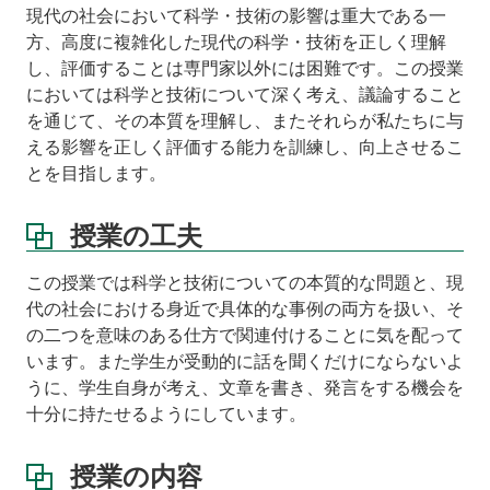
現代の社会において科学・技術の影響は重大である一
履
方、高度に複雑化した現代の科学・技術を正しく理解
修
し、評価することは専門家以外には困難です。この授業
条
においては科学と技術について深く考え、議論すること
件
を通じて、その本質を理解し、またそれらが私たちに与
講
える影響を正しく評価する能力を訓練し、向上させるこ
義
とを目指します。
ビ
デ
オ
授業の工夫
成
この授業では科学と技術についての本質的な問題と、現
績
代の社会における身近で具体的な事例の両方を扱い、そ
評
価
の二つを意味のある仕方で関連付けることに気を配って
います。また学生が受動的に話を聞くだけにならないよ
うに、学生自身が考え、文章を書き、発言をする機会を
十分に持たせるようにしています。
授業の内容