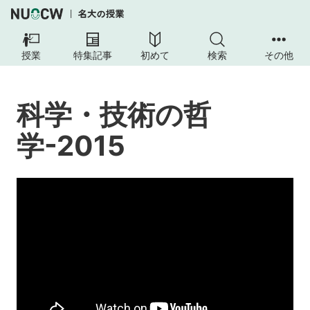
科
学・
授業
特集記事
初めて
検索
その他
技
術
の
科学・技術の哲
哲
学-2015
学-2015
本
授
業
の
目
的
お
よ
び
ね
ら