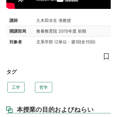
い
授
業
講師
久木田水生 准教授
の
工
開講部局
教養教育院
2015年度 前期
夫
授
対象者
文系学部
(
2単位
・
週1回全15回
)
業
の
内
容
タグ
教
科
書
工学
哲学
参
考
書
本授業の目的およびねらい
課
題