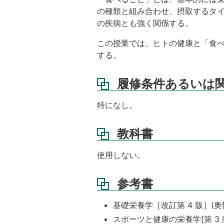
担
の種類と組み合わせ、摂取するタ
当
の疾病とも強く関係する。
者
か
この授業では、ヒトの健康と「食
ら
する。
の
言
葉
履修条件あるいは
成
績
特になし。
評
価
教科書
使用しない。
参考書
基礎栄養学［改訂第 4 版］(奥
スポーツと健康の栄養学[第 3 