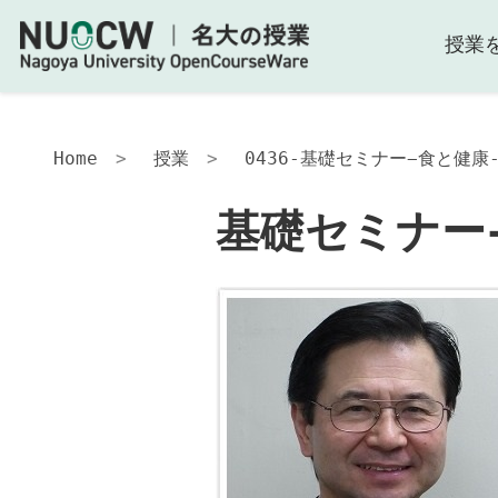
授業
基
礎
セ
ミ
ナ
Home
授業
0436-基礎セミナー−食と健康-
ー
−食
基礎セミナー−
と
健
康-2014
授
業
の
内
容
授
業