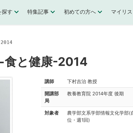
を探す
特集記事
初めての方へ
マイリス
2014
食と健康-2014
講師
下村吉治 教授
開講部
教養教育院
2014年度 後期
局
対象者
農学部文系学部情報文化学部(自然)理
位
・
週1回
)