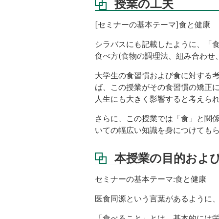
授業の工夫
い
は
[セミナーの基本テーマ]食と健康
関
連
シラバスにも記載したように、「食
す
食べ方(食物の調理法、組み合わせ
る
科
大学生の食習慣および食に対する
目
等
ば、この授業がその食習慣の矯正
人生にも大きく影響すると考えら
教
科
さらに、この授業では「食」と関
書
いての幅広い知識を身につけても
参
考
本授業の目的およ
書
注
セミナーの基本テーマ:食と健康
意
事
医食同源という言葉があるように
項
「食べること」とは、基本的には