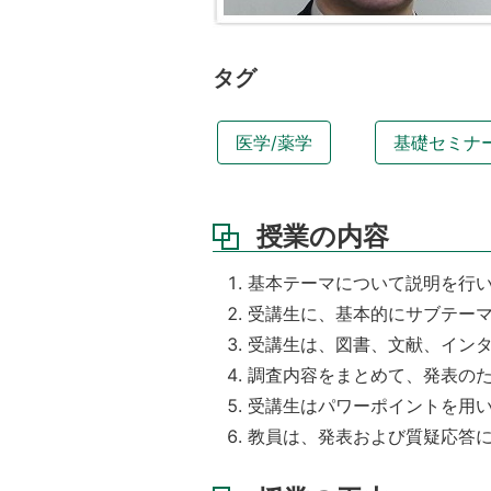
の
工
夫
タグ
本
授
業
医学/薬学
基礎セミナ
の
目
的
お
授業の内容
よ
び
基本テーマについて説明を行
ね
受講生に、基本的にサブテー
ら
い
受講生は、図書、文献、イン
調査内容をまとめて、発表の
履
修
受講生はパワーポイントを用い
条
教員は、発表および質疑応答
件
あ
る