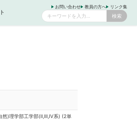
お問い合わせ
教員の方へ
リンク集
ト
学部工学部(II,III,IV系)
(
2単