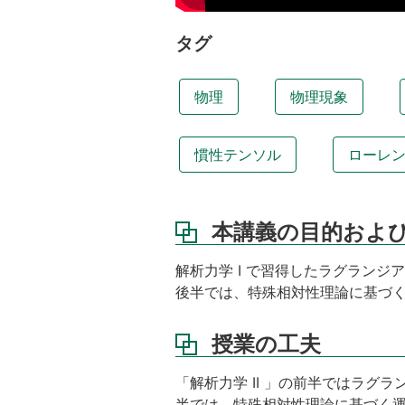
授
業
タグ
の
工
夫
物理
物理現象
授
業
慣性テンソル
ローレ
内
容
到
達
本講義の目的およ
目
標
解析力学 I で習得したラグラン
後半では、特殊相対性理論に基づ
教
科
書
授業の工夫
参
考
「解析力学 II 」の前半ではラ
書
半では、特殊相対性理論に基づく