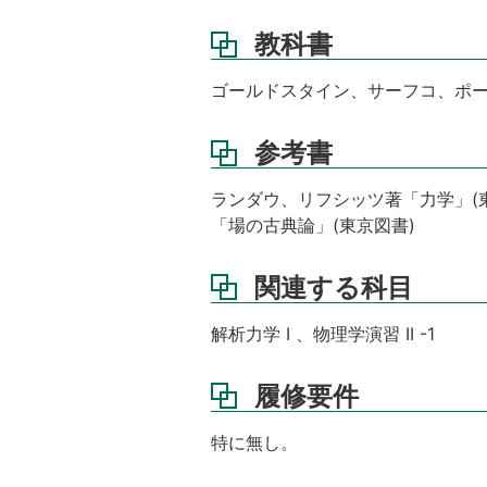
い
て
教科書
そ
ゴールドスタイン、サーフコ、ポー
の
他
参考書
講
義
ランダウ、リフシッツ著「力学」(東
ノ
ー
「場の古典論」(東京図書)
ト
関連する科目
成
績
評
解析力学 I 、物理学演習 II -1
価
の
履修要件
方
法
特に無し。