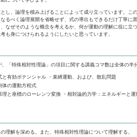
葉とし、論理を積み上げることによって成り立っています。こ
、なるべく論理展開を省略せず、式の導出もできるだけ丁寧に
も、なぜそのような概念を考えるか、何が運動の理解に役に立
思考も身につけられるようにしたいと思っています。
るが、「特殊相対性理論」の項目に関する講義コマ数は全体の半
式と有効ポテンシャル ・束縛運動、および、散乱問題
剛体の運動方程式
原理と座標のローレンツ変換 ・相対論的力学：エネルギーと運動
象の理解を深める。また、特殊相対性理論について理解する。