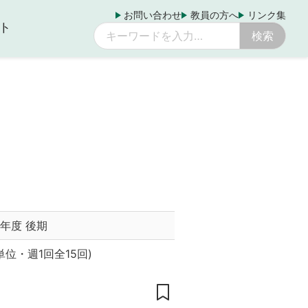
お問い合わせ
教員の方へ
リンク集
ト
11年度 後期
単位
・
週1回全15回
)