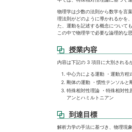
関
物理学は少数の法則から数学を言
連
理法則がどのように導かれるかを
す
た、運動を記述する概念について
る
科
この中で物理学で必要な論理的な
目
授業内容
履
修
要
内容は下記の 3 項目に大別され
件
中心力による運動 ・運動方程
他
剛体の運動 ・慣性テンソルと
学
科
特殊相対性理論 ・特殊相対性
学
アンとハミルトニアン
生
の
聴
到達目標
講
に
解析力学の手法に基づき、物理現
つ