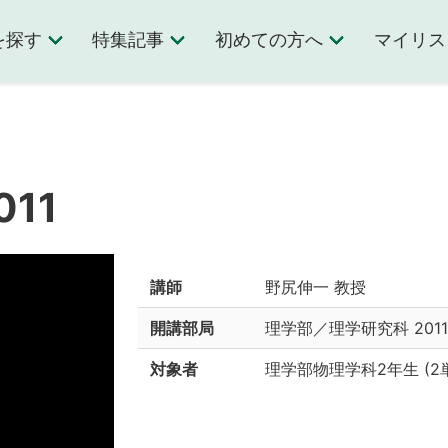
を探す
特集記事
初めての方へ
マイリス
011
講師
野尻伸一 教授
開講部局
理学部／理学研究科
20
対象者
理学部物理学科2年生
(
2