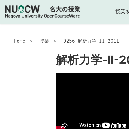
授業
解
析
力
学-
II-
Home
授業
0256-解析力学-II-2011
2011
解析力学-II-2
本
講
義
の
目
的
お
よ
び
ね
ら
い