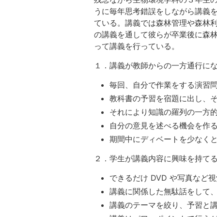
る
科
うに毎年思考錯誤をしながら講義
目
ている。講義では森林管理や森林
の講義を通して彼らが卒業後に森
教
って講義を行っている。
科
書
１．講義が教師からの一方通行に
講
義
毎回、自分で作業をする演習
風
教科書の予習を宿題に出し、
景
それにより知識の羅列の一方
講
自分の意見を述べる機会を作
義
期間中にディベートを少なく
ノ
ー
２．学生が講義内容に興味を持て
ト
成
できるだけ DVD や写真な
績
講義に関係した無駄話をして
評
講義のテーマを絞り、予習と
価