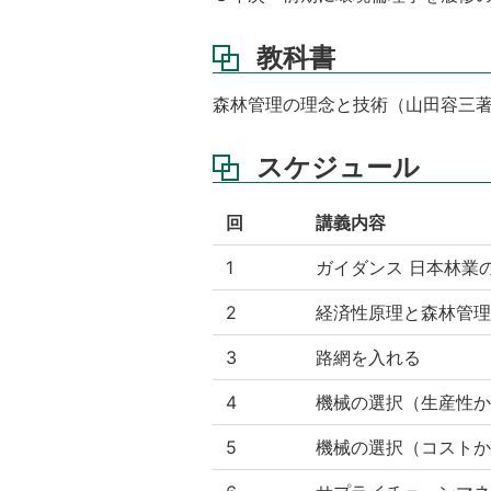
教科書
森林管理の理念と技術（山田容三
スケジュール
回
講義内容
1
ガイダンス 日本林業
2
経済性原理と森林管理
3
路網を入れる
4
機械の選択（生産性か
5
機械の選択（コストか