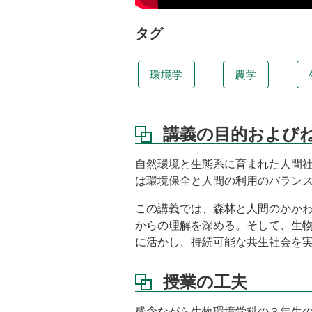
授
業
タグ
の
工
夫
環境学
農学
講
義
内
講義の目的および
容
キ
自然環境と生態系に育まれた人間
ー
は環境保全と人間の利用のバラン
ワ
ー
この講義では、森林と人間のかか
ド
からの理解を深める。そして、生
に活かし、持続可能な共生社会を
関
連
性
授業の工夫
の
あ
残念ながら生物環境学科の３年生