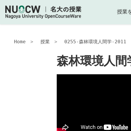
授業
森
林
環
境
人
Home
授業
0255-森林環境人間学-2011
間
学-2011
森林環境人間学
講
義
の
目
的
お
よ
び
ね
ら
い