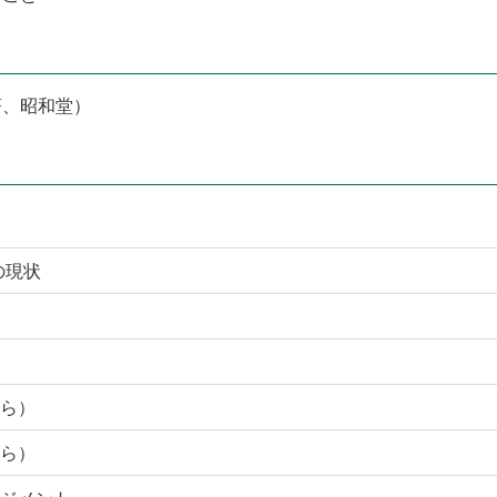
著、昭和堂）
の現状
ら）
ら）