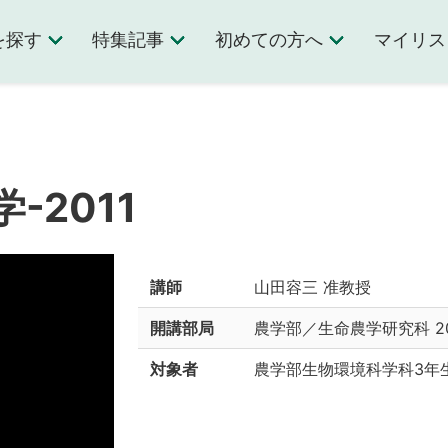
を探す
特集記事
初めての方へ
マイリス
-2011
講師
山田容三 准教授
開講部局
農学部／生命農学研究科
2
対象者
農学部生物環境科学科3年