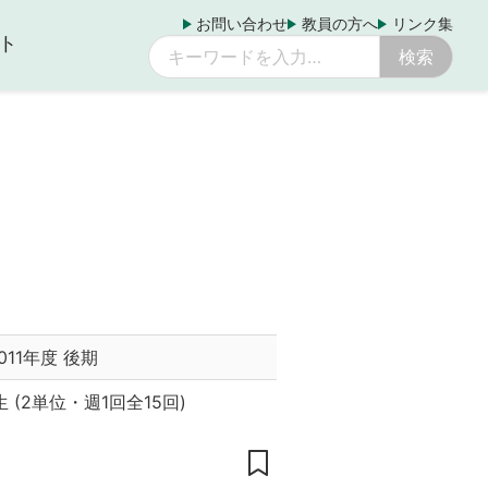
お問い合わせ
教員の方へ
リンク集
ト
011年度 後期
生
(
2単位
・
週1回全15回
)