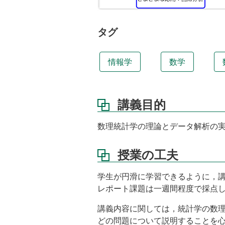
業
内
容
タグ
教
科
情報学
数学
書
参
考
講義目的
文
献
数理統計学の理論とデータ解析の
課
題
授業の工夫
講
義
学生が円滑に学習できるように，
ノ
レポート課題は一週間程度で採点
ー
ト
講義内容に関しては，統計学の数
成
どの問題について説明することを