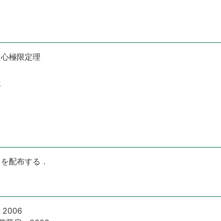
中心極限定理
率
トを配布する．
2006