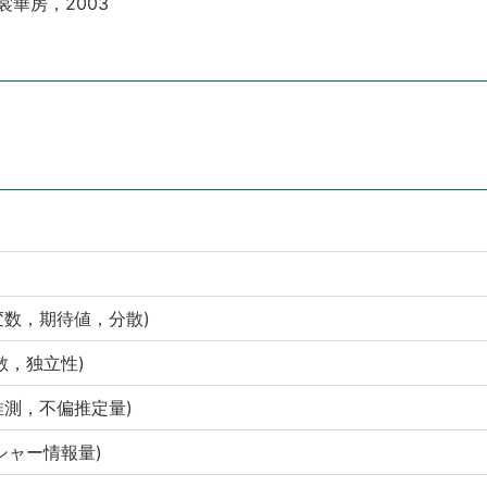
裳華房，2003
．
率変数，期待値，分散)
分散，独立性)
的推測，不偏推定量)
ッシャー情報量)