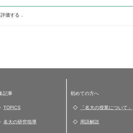
に評価する．
集記事
初めての方へ
TOPICS
「名大の授業について」
名大の研究指導
用語解説