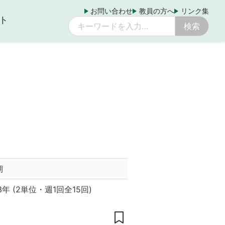
お問い合わせ
教員の方へ
リンク集
ト
期
3年
(
2単位
・
週1回全15回
)