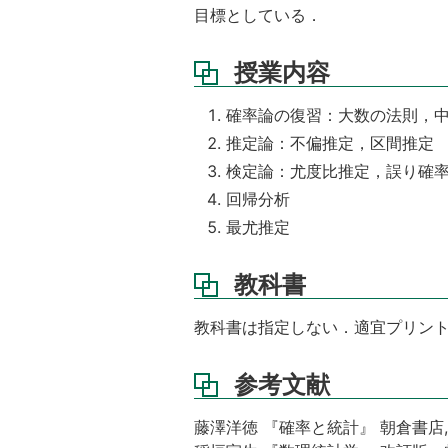
績
目標としている．
評
価
授業内容
確率論の復習：大数の法則，
推定論：不偏推定，区間推定
検定論：尤度比推定，誤り確
回帰分析
最尤推定
教科書
教科書は指定しない．適宜プリン
参考文献
藤澤洋徳 『確率と統計』 朝倉書店, 