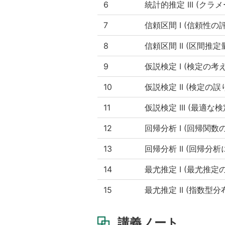
6
統計的推定 III (ク
7
信頼区間 I (信頼性の
8
信頼区間 II (区間推
9
仮説検定 I (検定の
10
仮説検定 II (検定の誤
11
仮説検定 III (最適
12
回帰分析 I (回帰関数
13
回帰分析 II (回帰
14
最尤推定 I (最尤推定
15
最尤推定 II (指数型
講義ノート