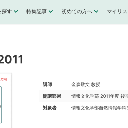
を探す
特集記事
初めての方へ
マイリス
011
講師
金森敬文 教授
開講部局
情報文化学部
2011年度 後
対象者
情報文化学部自然情報学科