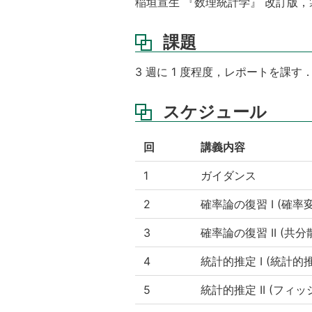
稲垣宣生 『数理統計学』 改訂版，
課題
3 週に 1 度程度，レポートを課す
スケジュール
回
講義内容
1
ガイダンス
2
確率論の復習 I (確
3
確率論の復習 II (共
4
統計的推定 I (統計
5
統計的推定 II (フィ