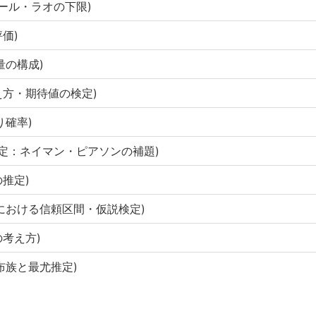
ラメール・ラオの下限)
評価)
定量の構成)
考え方・期待値の検定)
り確率)
な検定：ネイマン・ピアソンの補題)
の推定)
分析における信頼区間・仮説検定)
の考え方)
分布族と最尤推定)