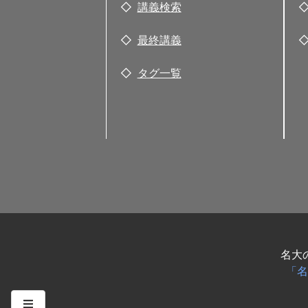
講義検索
最終講義
タグ一覧
名大
「名