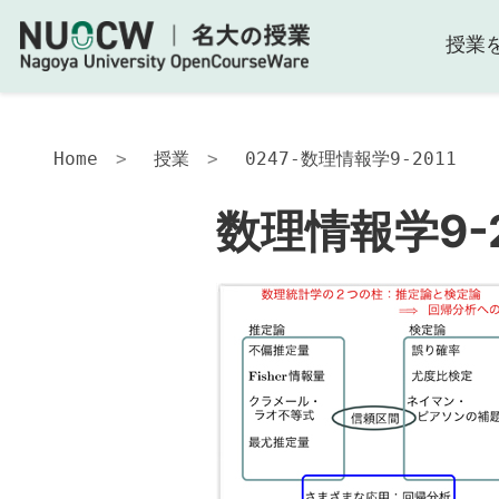
授業
数
理
情
報
学
Home
授業
0247-数理情報学9-2011
9-
2011
数理情報学9-2
講
義
目
的
授
業
の
工
夫
授