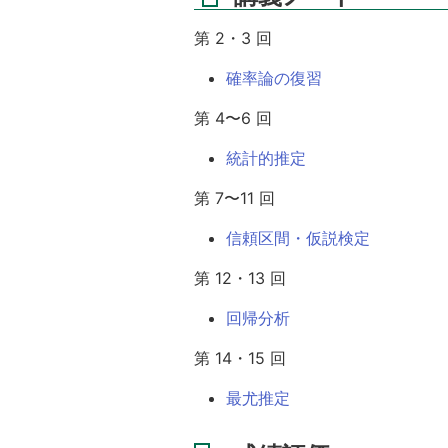
第 2・3 回
確率論の復習
第 4〜6 回
統計的推定
第 7〜11 回
信頼区間・仮説検定
第 12・13 回
回帰分析
第 14・15 回
最尤推定