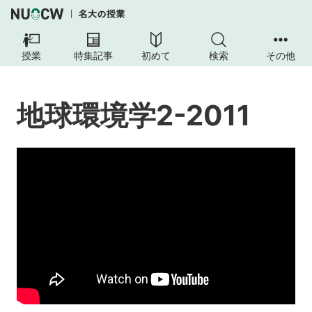
地
球
授業
特集記事
初めて
検索
その他
環
境
学
地球環境学2-2011
2-
2011
授
業
の
内
容
授
業
の
工
夫