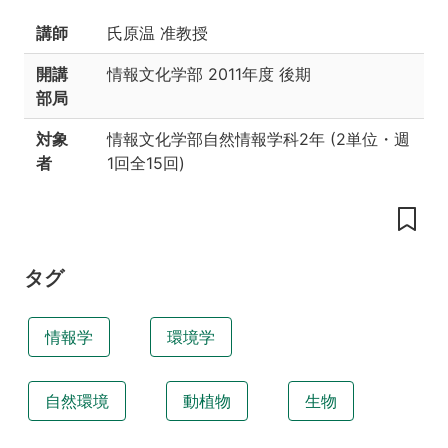
授
講師
氏原温 准教授
業
の
開講
情報文化学部
2011年度 後期
目
標
部局
授
対象
情報文化学部自然情報学科2年
(
2単位
・
週
業
者
1回全15回
)
内
容
教
科
書
タグ
参
考
情報学
環境学
書
こ
自然環境
動植物
生物
の
授
業