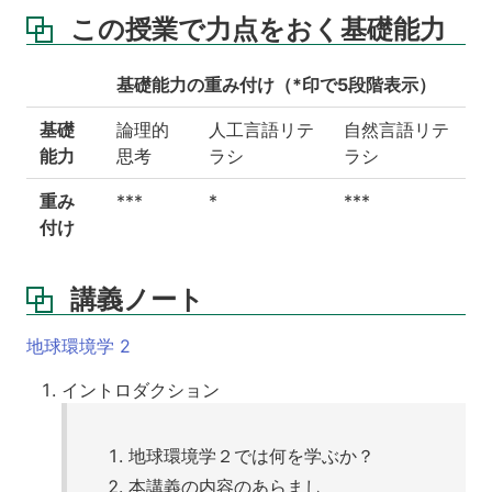
この授業で力点をおく基礎能力
基礎能力の重み付け（*印で5段階表示）
基礎
論理的
人工言語リテ
自然言語リテ
能力
思考
ラシ
ラシ
重み
***
*
***
付け
講義ノート
地球環境学 2
イントロダクション
地球環境学２では何を学ぶか？
本講義の内容のあらまし