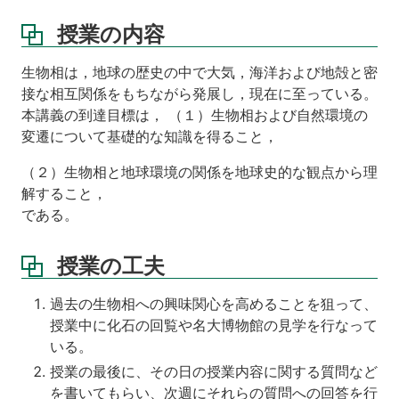
で
力
授業の内容
点
を
生物相は，地球の歴史の中で大気，海洋および地殻と密
お
接な相互関係をもちながら発展し，現在に至っている。
く
本講義の到達目標は， （１）生物相および自然環境の
基
変遷について基礎的な知識を得ること，
礎
能
（２）生物相と地球環境の関係を地球史的な観点から理
力
解すること，
講
である。
義
ノ
ー
授業の工夫
ト
過去の生物相への興味関心を高めることを狙って、
成
授業中に化石の回覧や名大博物館の見学を行なって
績
評
いる。
価
授業の最後に、その日の授業内容に関する質問など
を書いてもらい、次週にそれらの質問への回答を行