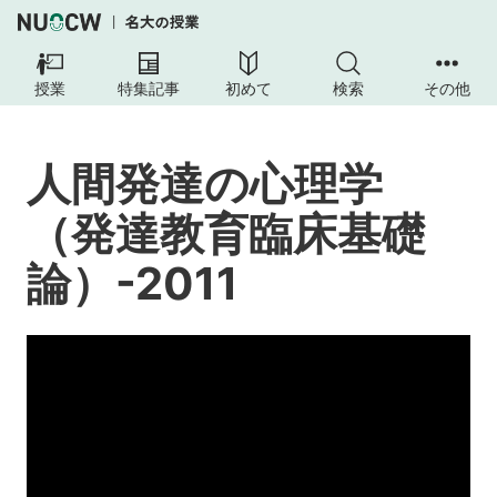
人
間
授業
特集記事
初めて
検索
その他
発
達
の
人間発達の心理学
心
理
（発達教育臨床基礎
学
（発
論）-2011
達
教
育
臨
床
基
礎
論）-2011