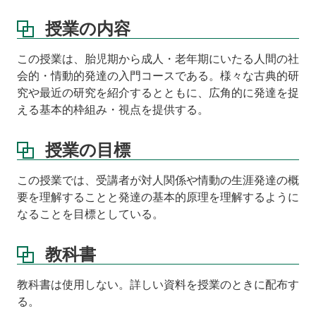
条
件
授業の内容
そ
の
この授業は、胎児期から成人・老年期にいたる人間の社
他
会的・情動的発達の入門コースである。様々な古典的研
究や最近の研究を紹介するとともに、広角的に発達を捉
課
題
える基本的枠組み・視点を提供する。
講
授業の目標
義
ノ
ー
この授業では、受講者が対人関係や情動の生涯発達の概
ト
要を理解することと発達の基本的原理を理解するように
なることを目標としている。
成
績
評
教科書
価
教科書は使用しない。詳しい資料を授業のときに配布す
る。