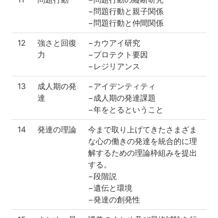
−問題行動と親子関係
−問題行動と仲間関係
12
強さと回復
−カウアイ研究
力
−プロテクト要因
−レジリアンス
13
成人期の発
−アイデンティティ
達
−成人期の発達課題
−年をとるということ
14
発達の理論
今まで取り上げてきたさまざま
な心の働きの発達を統合的に理
解するための理論枠組みを提出
する。
−段階説
−遺伝と環境
−発達の創発性