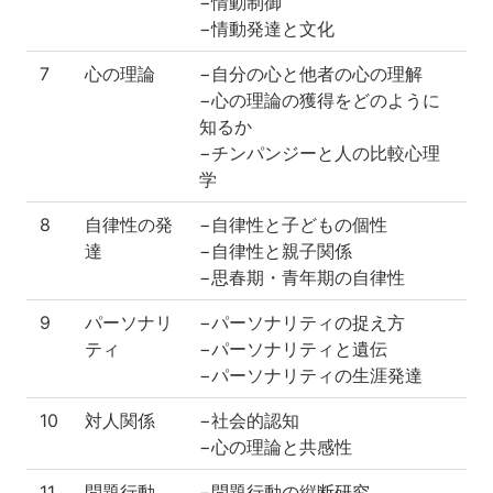
−情動制御
−情動発達と文化
7
心の理論
−自分の心と他者の心の理解
−心の理論の獲得をどのように
知るか
−チンパンジーと人の比較心理
学
8
自律性の発
−自律性と子どもの個性
達
−自律性と親子関係
−思春期・青年期の自律性
9
パーソナリ
−パーソナリティの捉え方
ティ
−パーソナリティと遺伝
−パーソナリティの生涯発達
10
対人関係
−社会的認知
−心の理論と共感性
11
問題行動
−問題行動の縦断研究