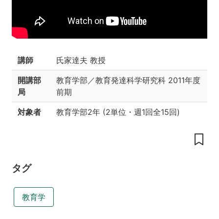
授
業
の
内
容
講師
氏家達夫 教授
授
業
開講部
教育学部／教育発達科学研究科
2011年度
の
局
前期
目
標
対象者
教育学部2年
(
2単位
・
週1回全15回
)
教
科
書
参
タグ
考
書
教育学
履
修