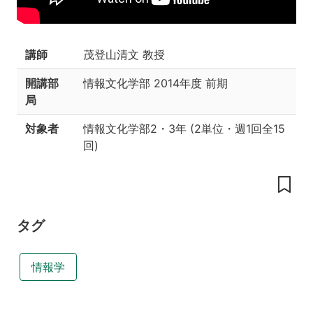
夫
講
義
講師
茂登山清文 教授
目
的
開講部
情報文化学部
2014年度 前期
授
局
業
内
対象者
情報文化学部2・3年
(
2単位
・
週1回全15
容
回
)
教
科
書
授
タグ
業
期
間
情報学
中
の
課