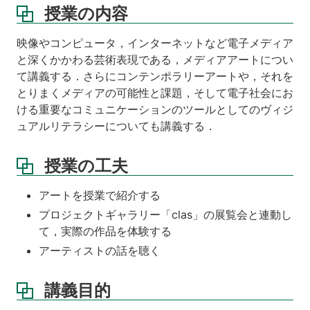
題・
授業の内容
宿
題
等
映像やコンピュータ，インターネットなど電子メディア
と深くかかわる芸術表現である，メディアアートについ
講
て講義する．さらにコンテンポラリーアートや，それを
義
とりまくメディアの可能性と課題，そして電子社会にお
ノ
ー
ける重要なコミュニケーションのツールとしてのヴィジ
ト
ュアルリテラシーについても講義する．
成
績
授業の工夫
評
価
アートを授業で紹介する
プロジェクトギャラリー「clas」の展覧会と連動し
て，実際の作品を体験する
アーティストの話を聴く
講義目的