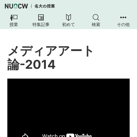
メ
デ
授業
特集記事
初めて
検索
その他
ィ
ア
ア
メディアアート
ー
ト
論-2014
論-2014
授
業
の
内
容
授
業
の
工