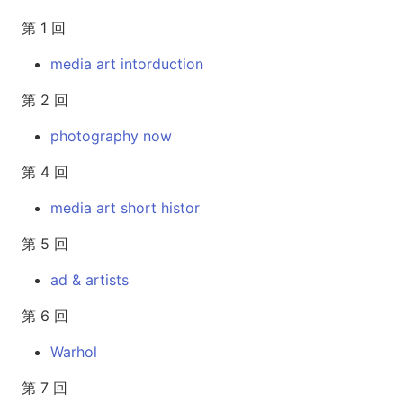
第 1 回
media art intorduction
第 2 回
photography now
第 4 回
media art short histor
第 5 回
ad & artists
第 6 回
Warhol
第 7 回