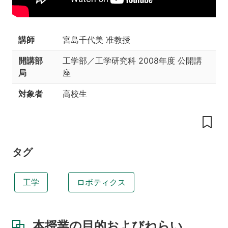
の
目
的
お
講師
宮島千代美 准教授
よ
び
開講部
工学部／工学研究科
2008年度 公開講
ね
局
座
ら
い
対象者
高校生
実
験
資
料
タグ
工学
ロボティクス
本授業の目的およびねらい