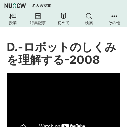
D.-
ロ
授業
特集記事
初めて
検索
その他
ボ
ッ
ト
D.-ロボットのしくみ
の
し
を理解する-2008
く
み
を
理
解
す
る-2008
本
授
業