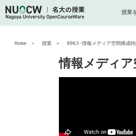
授業
情
報
メ
デ
ィ
Home
授業
0063-情報メディア空間構成特論
ア
空
情報メディア空
間
構
成
特
論-2011
授
業
の
目
的