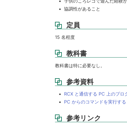
子供のころレゴで遊んだ経験
義
協調性があること
ス
ラ
イ
定員
ド
講
15 名程度
義
の
教科書
様
子
(ビ
教科書は特に必要なし。
デ
オ)
参考資料
成
績
RCX と通信する PC 上のプ
評
PC からのコマンドを実行する
価
参考リンク