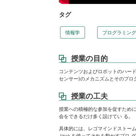
授
業
タグ
の
工
夫
情報学
プログラミン
学
習
成
授業の目的
果
授
コンテンツおよびロボットのハード
業
センサー)のメカニズムとそのプロ
の
特
授業の工夫
徴
講
授業への積極的な参加を促すために
義
会をできるだけ多く設けてい る。
内
容
具体的には、レゴマインドストーム
講
Java を使ってそれを動かすプ