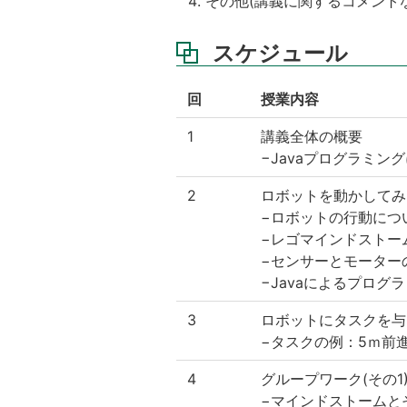
その他(講義に関するコメント
スケジュール
回
授業内容
1
講義全体の概要
−Javaプログラミ
2
ロボットを動かしてみ
−ロボットの行動につ
−レゴマインドストー
−センサーとモーター
−Javaによるプログ
3
ロボットにタスクを与
−タスクの例：5ｍ前
4
グループワーク(その1
−マインドストームと