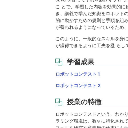
義
こ とで、学習した内容を効果的に
の
き、講義で学んだ知識をロボットの
前
的に動かすための規則と手順を組み
提
が養われるようになっているため、
(受
講
このように、一般的なスキルを身に
の
条
が獲得できるように工夫を凝 らし
件)
学習成果
定
員
ロボットコンテスト 1
教
科
ロボットコンテスト 2
書
参
授業の特徴
考
資
ロボットコンテストという、わか
料
ラミング環境は、教材に特化されて
参
スキルを研究や卒業後の仕事にも