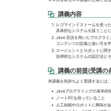
考
リ
講義内容
ン
ク
レゴマインドストームを使っ
課
具体的なシステムを扱うこと
題
Java 言語を用いたプログラ
レ
コンテンツの定義と扱い方を
ポ
エージェントとロボットに関
ー
ト
自律的なシステムの設計法と
に
記
講義の前提(受講の
述
す
べ
本講義を気持ちよく受講するには、
き
内
Javaプログラミングの基本的
容
ノートPCを持っていること
</span>
人工知能やロボットに興味が
講