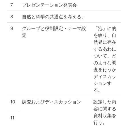
7
プレゼンテーション発表会
8
自然と科学の共通点を考える。
9
グループと役割設定・テーマ設
「泡」に的
定
を絞り、自
然界に存在
するあわに
ついて、ど
のような調
査を行うか
ディスカッ
ションす
る。
10
調査およびディスカッション
設定した内
容に関する
資料収集を
11
行う。