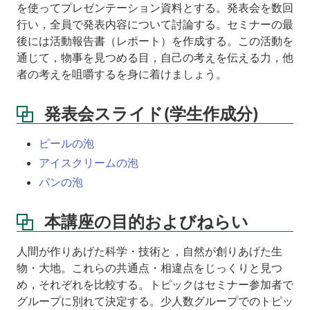
要
を使ってプレゼンテーション資料とする。発表会を数回
望
行い，全員で発表内容について討論する。セミナーの最
資
後には活動報告書（レポート）を作成する。この活動を
料
通じて，物事を見つめる目，自己の考えを伝える力，他
者の考えを咀嚼するを身に着けましょう。
配
布
資
発表会スライド(学生作成分)
料
ビールの泡
成
績
アイスクリームの泡
評
パンの泡
価
の
方
本講座の目的およびねらい
法
人間が作りあげた科学・技術と，自然が創りあげた生
物・大地。これらの共通点・相違点をじっくりと見つ
め，それぞれを比較する。トピックはセミナー参加者で
グループに別れて決定する。少人数グループでのトピッ