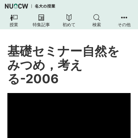
基
礎
授業
特集記事
初めて
検索
その他
セ
ミ
ナ
基礎セミナー自然を
ー
自
みつめ，考え
然
を
る-2006
み
つ
め，
考
え
る-2006
授
業