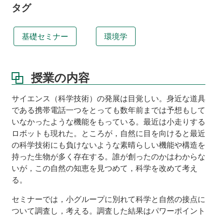
的
タグ
お
よ
び
基礎セミナー
環境学
ね
ら
い
授業の内容
テ
キ
ス
サイエンス（科学技術）の発展は目覚しい。身近な道具
ト
である携帯電話一つをとっても数年前までは予想もして
いなかったような機能をもっている。最近は小走りする
参
考
ロボットも現れた。ところが，自然に目を向けると最近
資
の科学技術にも負けないような素晴らしい機能や構造を
料
持った生物が多く存在する。誰が創ったのかはわからな
いが，この自然の知恵を見つめて，科学を改めて考え
受
講
る。
者
へ
セミナーでは，小グループに別れて科学と自然の接点に
の
ついて調査し，考える。調査した結果はパワーポイント