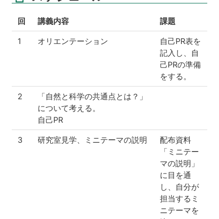
回
講義内容
課題
1
オリエンテーション
自己PR表を
記入し、自
己PRの準備
をする。
2
「自然と科学の共通点とは？」
について考える。
自己PR
3
研究室見学、ミニテーマの説明
配布資料
「ミニテー
マの説明」
に目を通
し、自分が
担当するミ
ニテーマを