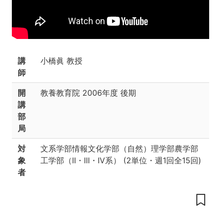
の
内
容
発
表
講
小橋眞 教授
会
師
ス
ラ
開
教養教育院
2006年度 後期
イ
講
ド
(学
部
生
局
作
成
対
文系学部情報文化学部（自然）理学部農学部
分)
象
工学部（II・III・IV系）
(
2単位
・
週1回全15回
)
者
本
講
座
の
目