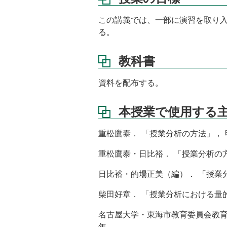
書
この講義では、一部に演習を取り
本
る。
授
業
で
教科書
使
用
資料を配布する。
す
る
主
本授業で使用する
な
参
重松鷹泰． 「授業分析の方法」， 明
考
資
重松鷹泰・日比裕． 「授業分析の方
料・
文
日比裕・的場正美（編）． 「授業分
献
柴田好章． 「授業分析における量的
小
テ
名古屋大学・東海市教育委員会教育
ス
ト
年．