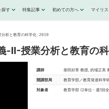
を探す
特集記事
初めての方へ
マイリス
業分析と教育の科学化-2010
-II-授業分析と教育の科学
講師
柴田好章 教授, 的場正美 
開講部局
教育学部／教育発達科学
対象者
教育学部
(
2単位
・
週1回全