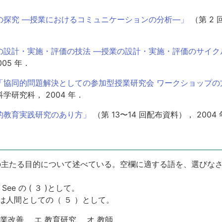
の探究 —授業におけるコミュニケーションの分析—」
（第 2
の設計・実施・評価の技法 —授業の設計・実施・評価のサイク
05 年．
「協同的問題解決としての参加型授業研究会 ワークショップの
研究科， 2004 年．
的教育実践研究のあり方」
（第 13〜14 回配布資料）， 2004
主たる目的について述べている。空欄に適する語を、選びなさい
 See の ( ３ )として。
は人間としての（ ５ ）として。
 授業改善、 エ 教育研究、 オ 教師、