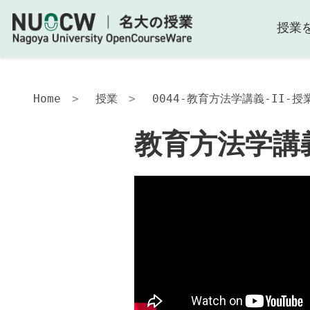
授業
教
育
方
法
学
Home
授業
0044-教育方法学講義-II-授
講
義-
教育方法学講義
II-
授
業
分
析
と
教
育
の
科