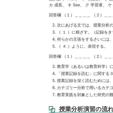
資
カ 成長、 キ See、 ク 学習者、 
料
成
回答欄 （１）＿＿＿＿ （２）＿＿
績
評
次にあげる文では、授業分析
価
（ １ ）に根ざす。（記録をき
何らかの主張をするさいには、
（ ４ ）ように、表現する。
回答欄 （１）＿＿＿＿ （２）＿
教育学（あるいは教育科学）
「授業記録を読む」に関する
授業記録を深く読むためには
カテゴリー分析で用いるカテ
教育実践を対象とした研究の
授業分析演習の流