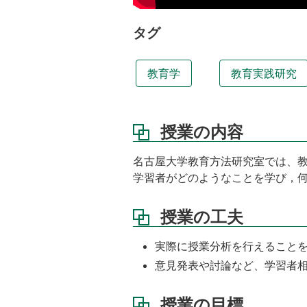
学
化-2010
タグ
授
業
教育学
教育実践研究
の
内
容
授業の内容
授
業
の
名古屋大学教育方法研究室では、教
工
学習者がどのようなことを学び，
夫
授
授業の工夫
業
の
実際に授業分析を行えること
目
標
意見発表や討論など、学習者
教
授業の目標
科