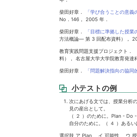
の
例
柴田好章．
「学び合うことの意義
No．146， 2005 年．
授
業
柴田好章．
「目標に準拠した授業
分
方法概論— 第 3 回配布資料）， 20
析
演
教育実践問題支援プロジェクト．
習
料）， 名古屋大学大学院教育発達科学
の
流
柴田好章．
「問題解決指向の協同
れ
配
小テストの例
布
資
料
次にあげる文では、授業分析の
お
見の産出として。
よ
（ ２ ）のために。Plan - Do -
び
自分のために。（ ４ ）あるい
参
考
選択肢 ア Plan、 イ 可能性、 ウ