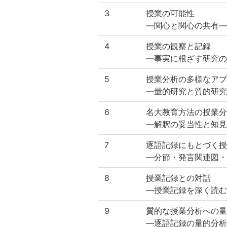
3
授業の可能性
—関心と関心の共有—
4
授業の観察と記録
—事実に根ざす研究の
5
授業分析の多様なアプ
—量的研究と質的研究
6
名大教育方法の授業分
—解釈の妥当性と知見
7
逐語記録にもとづく授
—分節・発言関連図・
8
授業記録との対話
—授業記録を深く読む
9
質的な授業分析への量
—逐語記録の量的分析