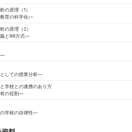
析の原理（1）
教育の科学化—
析の原理（2）
義とRR方式—
—
としての授業分析—
と学校との連携のあり方
有の役割—
の学校の自律性—
考資料