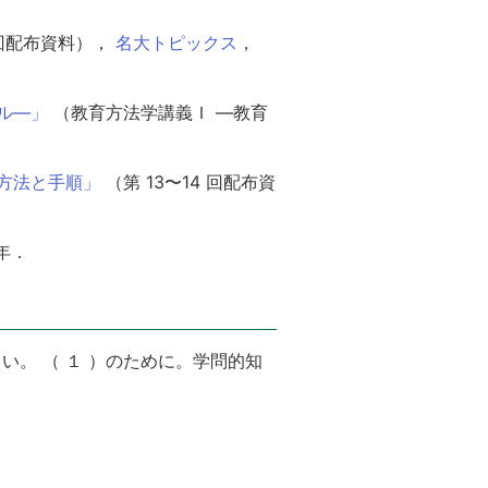
 回配布資料），
名大トピックス
，
ル—」
（教育方法学講義Ｉ —教育
方法と手順」
（第 13〜14 回配布資
 年．
。 （ １ ）のために。学問的知