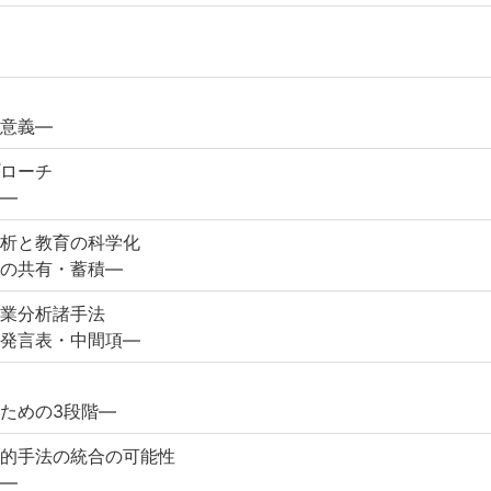
意義—
ローチ
—
析と教育の科学化
の共有・蓄積—
業分析諸手法
発言表・中間項—
ための3段階—
的手法の統合の可能性
—