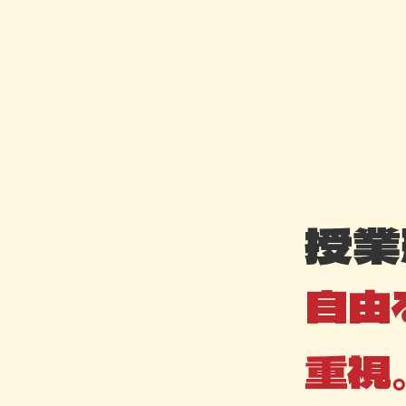
授業
自由
重視。