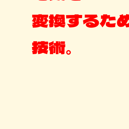
変換するた
技術。