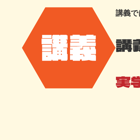
講義で
講
実学