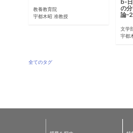
b-
の分
教養教育院
論-2
宇都木昭 准教授
文学
宇都
全てのタグ