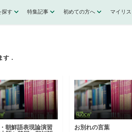
を探す
特集記事
初めての方へ
マイリス
ます．
・朝鮮語表現論演習
お別れの言葉