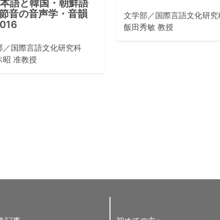
日本語と韓国・朝鮮語
節音の音声学・音韻
文学部／国際言語文化研究
016
飯田秀敏 教授
部／国際言語文化研究科
木昭 准教授