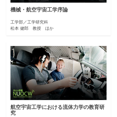
機械・航空宇宙工学序論
工学部／工学研究科
松本 健郎 教授 ほか
航空宇宙工学における流体力学の教育研
究