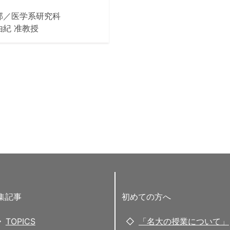
部／医学系研究科
由紀 准教授
集記事
初めての方へ
TOPICS
「名大の授業について」