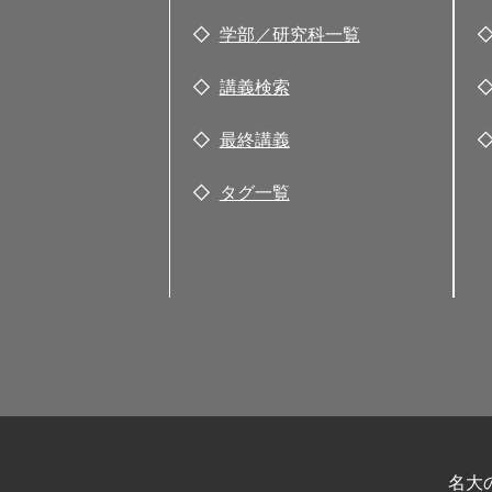
学部／研究科一覧
講義検索
最終講義
タグ一覧
名大