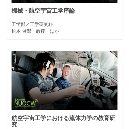
機械・航空宇宙工学序論
工学部／工学研究科
松本 健郎 教授 ほか
航空宇宙工学における流体力学の教育研
究