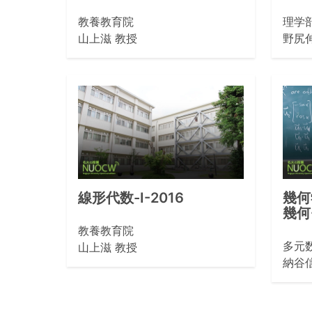
教養教育院
理学
山上滋 教授
野尻
線形代数-Ⅰ-2016
幾何
幾何-
教養教育院
多元
山上滋 教授
納谷