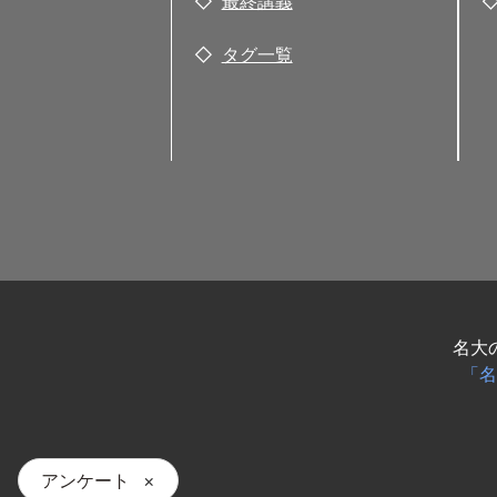
最終講義
タグ一覧
名大
「名
アンケート
×