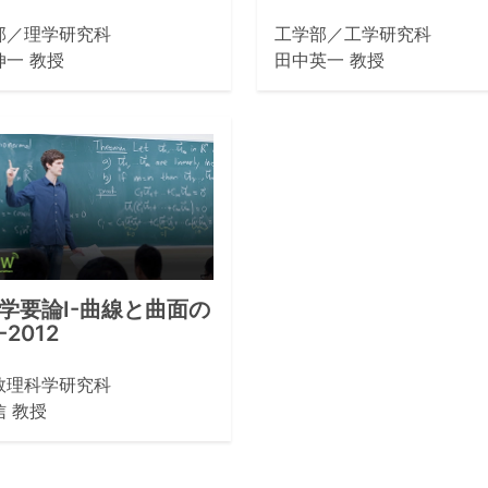
部／理学研究科
工学部／工学研究科
伸一 教授
田中英一 教授
学要論I-曲線と曲面の
2012
数理科学研究科
信 教授