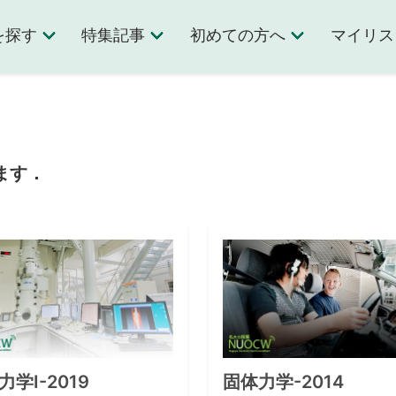
を探す
特集記事
初めての方へ
マイリス
ます．
力学Ⅰ-2019
固体力学-2014