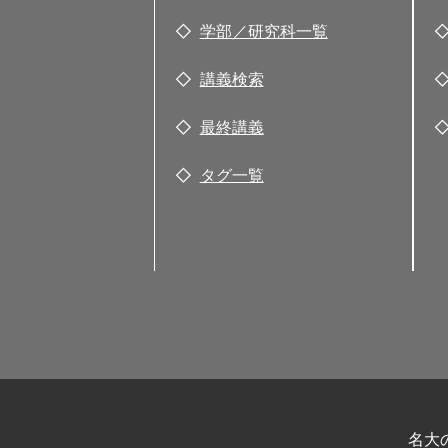
学部／研究科一覧
講義検索
最終講義
タグ一覧
名大