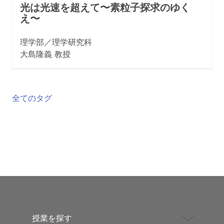
光は光速を超えて〜素粒子探求のゆく
え〜
理学部／理学研究科
大島隆義 教授
全てのタグ
授業を探す