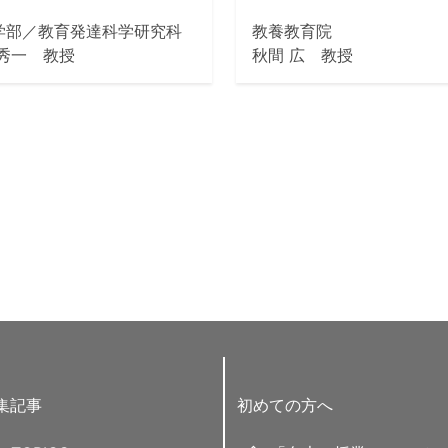
学部／教育発達科学研究科
教養教育院
 秀一 教授
秋間 広 教授
集記事
初めての方へ