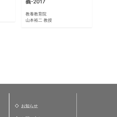
義-2017
教養教育院
山本裕二 教授
お知らせ