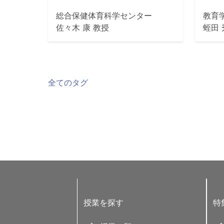
総合保健体育科学センター
教育
佐々木 康 教授
蛭田
全てのタグ
授業を探す
特