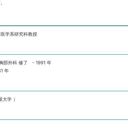
す。
 医学系研究科教授
外科 修了 - 1991 年
1 年
古屋大学 ）
科