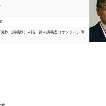
科
30
研究棟（講義棟）４階 第４講義室（オンライン併
オ