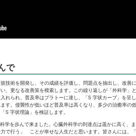
んで
新規技術を開発し、その成績を評価し、問題点を抽出し、改善
行い、更なる改善策を模索します。この繰り返しが「外科学」
入れられ、普及率はプラトーに達し、「S 字状カーブ」を呈
れます。侵襲性が低いほど普及率は高くなり、多少の治癒率の
「S 字状理論」を検証します。
臓外科学を歩んで来ました。心臓外科学の到達点は遥かに高く、
全力で行う」 ことが幸せな人生だと思います。皆さんには、