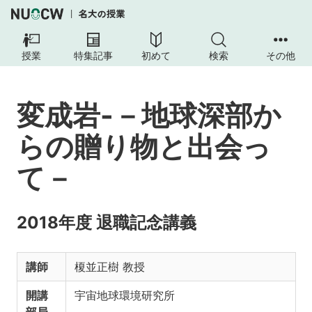
授業
特集記事
初めて
検索
その他
変成岩-－地球深部か
らの贈り物と出会っ
て－
2018年度 退職記念講義
講師
榎並正樹 教授
開講
宇宙地球環境研究所