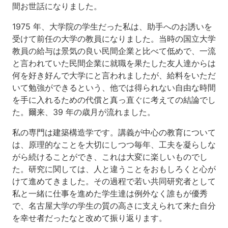
間お世話になりました。
1975 年、大学院の学生だった私は、助手へのお誘いを
受けて前任の大学の教員になりました。当時の国立大学
教員の給与は景気の良い民間企業と比べて低めで、一流
と言われていた民間企業に就職を果たした友人達からは
何を好き好んで大学にと言われましたが、給料をいただ
いて勉強ができるという、他では得られない自由な時間
を手に入れるための代償と真っ直ぐに考えての結論でし
た。爾来、39 年の歳月が流れました。
私の専門は建築構造学です。講義が中心の教育について
は、原理的なことを大切にしつつ毎年、工夫を凝らしな
がら続けることができ、これは大変に楽しいものでし
た。研究に関しては、人と違うことをおもしろくと心が
けて進めてきました。その過程で若い共同研究者として
私と一緒に仕事を進めた学生達は例外なく誰もが優秀
で、名古屋大学の学生の質の高さに支えられて来た自分
を幸せ者だったなと改めて振り返ります。