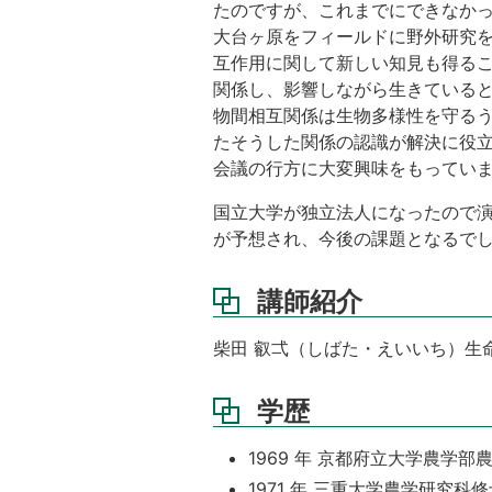
たのですが、これまでにできなか
大台ヶ原をフィールドに野外研究
互作用に関して新しい知見も得る
関係し、影響しながら生きていると
物間相互関係は生物多様性を守るう
たそうした関係の認識が解決に役立つ
会議の行方に大変興味をもってい
国立大学が独立法人になったので
が予想され、今後の課題となるで
講師紹介
柴田 叡弌（しばた・えいいち）生
学歴
1969 年 京都府立大学農学部
1971 年 三重大学農学研究科