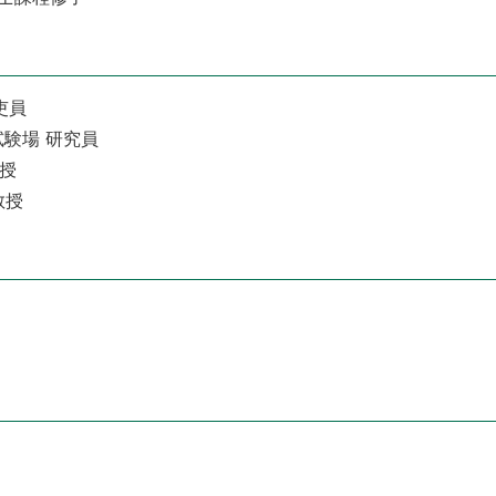
術吏員
林業試験場 研究員
教授
教授