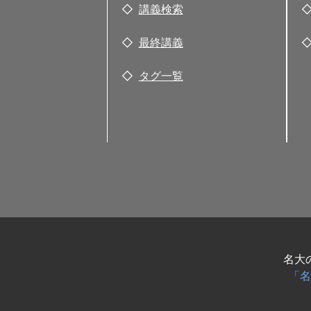
講義検索
最終講義
タグ一覧
名大
「名