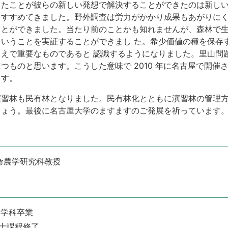
ったことが彼らの新しい発想で解決することができたのは新し
をすすめてきました。野外調査は労力がかかり成果もあがりに
ことができました。当たり前のことかも知れませんが、森林で
いうことを実証することができまし た。希少価値の種を保存
えで重要なものであると 認識するようになりました。里山問
ものと思います。こうした意味で 2010 年に名古屋で開催さ
ます。
演習林も民有林となりました。民有林化とともに演習林の管理
しょう。最後に名古屋大学のますますのご発展を祈っています
命農学研究科教授
農学科卒業
修士課程修了