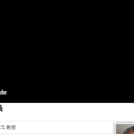
義
弌 教授