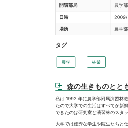
開講部局
農学部
日時
2009/
場所
農学部
タグ
農学
林業
森の生きものとと
私は 1992 年に農学部附属演
たので大学での生活はすべてが新鮮で
できたのは研究室と演習林のスタッ
大学では優秀な学生や院生たちと