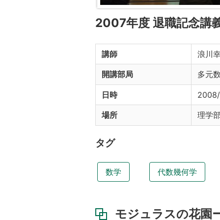
2007年度 退職記念講
講師
浪川幸
開講部局
多元
日時
2008/
場所
理学部
タグ
数学
代数幾何学
モジュラスの花園