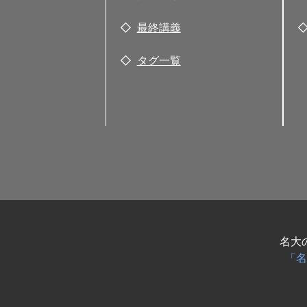
最終講義
タグ一覧
名大
「名