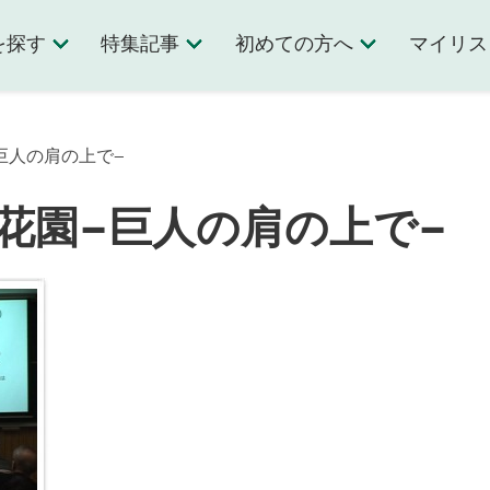
を探す
特集記事
初めての方へ
マイリス
−巨人の肩の上で−
花園−巨人の肩の上で−