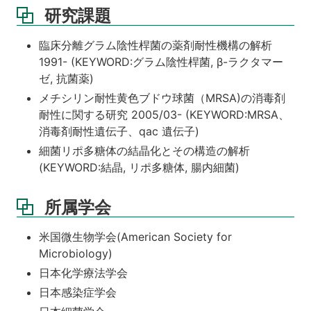
研究課題
臨床分離グラム陰性桿菌の薬剤耐性機構の解析
1991- (KEYWORD:グラム陰性桿菌, β-ラクタマー
ゼ, 抗菌薬)
メチシリン耐性黄色ブドウ球菌（MRSA)の消毒剤
耐性に関する研究 2005/03- (KEYWORD:MRSA、
消毒剤耐性遺伝子、qac 遺伝子)
細菌リポ多糖体の結晶化とその構造の解析
(KEYWORD:結晶, リポ多糖体, 腸内細菌)
所属学会
米国微生物学会(American Society for
Microbiology)
日本化学療法学会
日本感染症学会