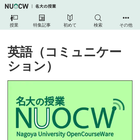
英
語
授業
特集記事
初めて
検索
その他
（コ
ミ
ュ
英語（コミュニケー
ニ
ケ
ション）
ー
シ
ョ
ン）
授
業
の
目
的
到