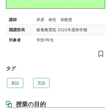
達
目
標
講師
井原 伸浩 准教授
授
業
開講部局
教養教育院
2022年度秋学期
の
工
対象者
学部1年生
夫
教
科
書
タグ
英語
言語
授業の目的