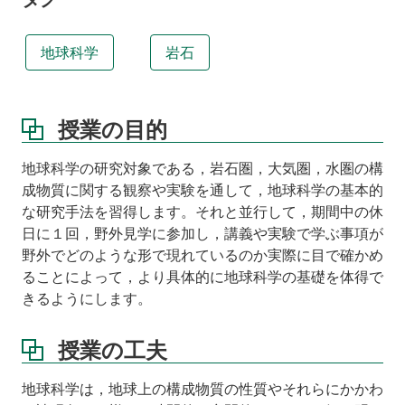
教
科
書
地球科学
岩石
参
考
書
授業の目的
注
意
地球科学の研究対象である，岩石圏，大気圏，水圏の構
事
成物質に関する観察や実験を通して，地球科学の基本的
項
な研究手法を習得します。それと並行して，期間中の休
日に１回，野外見学に参加し，講義や実験で学ぶ事項が
野外でどのような形で現れているのか実際に目で確かめ
ることによって，より具体的に地球科学の基礎を体得で
きるようにします。
授業の工夫
地球科学は，地球上の構成物質の性質やそれらにかかわ