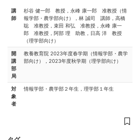
業
講
杉谷 健一郎 教授，永峰 康一郎 准教授（情
の
達
師
報学部・農学部向け），林 誠司 講師，高橋
成
聡 准教授，束田 和弘 准教授，永峰 康一
目
郎 准教授，阿部 理 助教，日高 洋 教授
標
（理学部向け）
授
業
開
教養教育院
2023年度春学期（情報学部・農学
の
講
部向け），2023年度秋学期（理学部向け）
内
部
容
局
履
対
情報学部・農学部２年生，理学部１年生
修
要
象
件
者
成
績
評
価
タグ