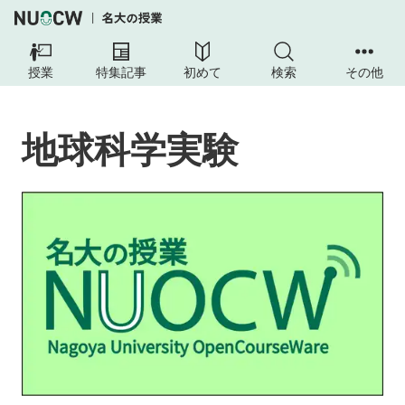
地
球
授業
特集記事
初めて
検索
その他
科
学
実
地球科学実験
験
授
業
の
目
的
授
業
の
工
夫
授