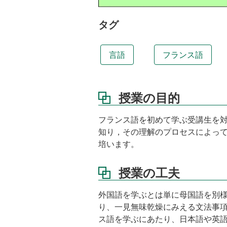
夫
到
タグ
達
目
標
言語
フランス語
講
義
資
授業の目的
料
教
フランス語を初めて学ぶ受講生を
科
知り，その理解のプロセスによっ
書
培います。
課
外
授業の工夫
学
習
外国語を学ぶとは単に母国語を別
等
り、一見無味乾燥にみえる文法事
ス語を学ぶにあたり、日本語や英