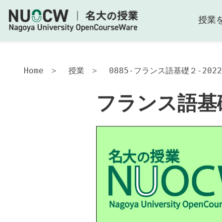
授業
フ
ラ
ン
ス
語
Home
授業
0885-フランス語基礎２-2022
基
礎
フランス語基
２
授
業
の
目
的
授
業
の
工