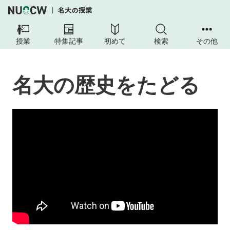
名
大
授業
特集記事
初めて
検索
その他
の
歴
史
名大の歴史をたどる
を
た
ど
る
授
業
の
内
容
授
業
の