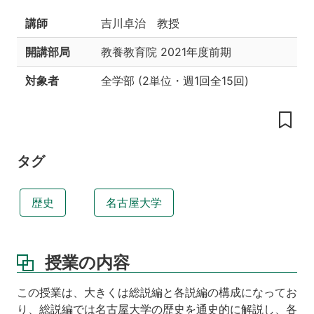
目
的
講師
吉川卓治 教授
授
開講部局
教養教育院
2021年度前期
業
の
対象者
全学部
(
2単位
・
週1回全15回
)
達
成
目
標
教
タグ
科
書
歴史
名古屋大学
参
考
書
授業の内容
本
授
業
この授業は、大きくは総説編と各説編の構成になってお
に
り、総説編では名古屋大学の歴史を通史的に解説し、各