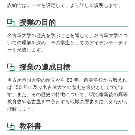
関
説編ではテーマを設定して、より詳しく説明します。
す
る
参
授業の目的
照
Web
名古屋大学の歴史を学ぶことを通して、名古屋大学につ
ペ
いての理解を深め、その学生としてのアイデンティティ
ー
ーを形成します。
ジ
ス
授業の達成目標
ケ
ジ
ュ
名古屋帝国大学の創立から 82 年、前身学校から数えれ
ー
ば 150 年に及ぶ名古屋大学の歴史を通史として学びま
ル
す。また、その歴史の特徴について、明治維新後の高等
教育史や名古屋を中心とする地域の歴史を踏まえながら
成
績
理解します。
評
価
教科書