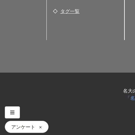
タグ一覧
名大
「名
アンケート
×