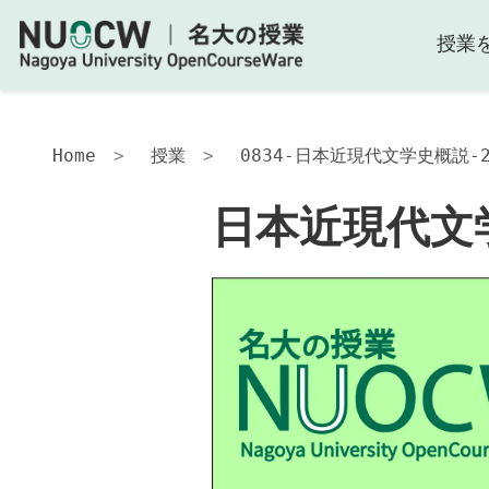
授業
日
本
近
現
代
Home
授業
0834-日本近現代文学史概説-2
文
学
日本近現代文
史
概
説
授
業
の
目
的
授
業