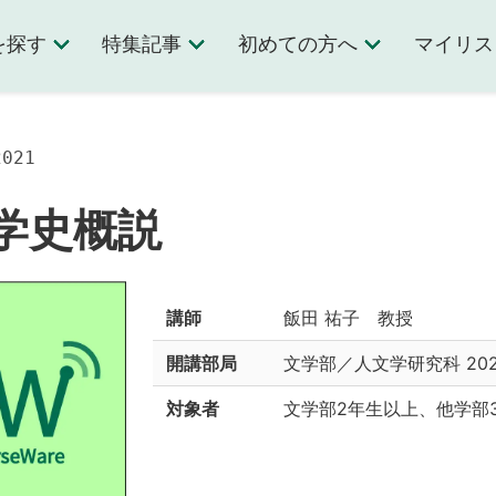
を探す
特集記事
初めての方へ
マイリス
021
学史概説
講師
飯田 祐子 教授
開講部局
文学部／人文学研究科
2
対象者
文学部2年生以上、他学部