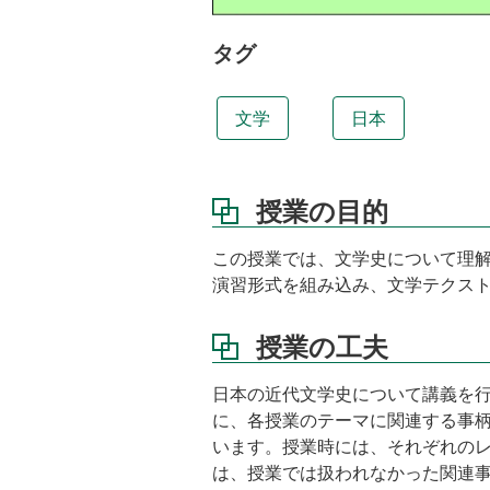
の
工
タグ
夫
教
文学
日本
科
書
ス
ケ
授業の目的
ジ
ュ
この授業では、文学史について理
ー
演習形式を組み込み、文学テクス
ル
成
授業の工夫
績
評
日本の近代文学史について講義を
価
に、各授業のテーマに関連する事
講
います。授業時には、それぞれの
義
は、授業では扱われなかった関連
資