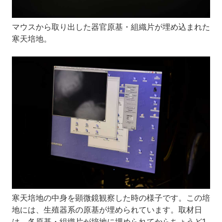
マウスから取り出した器官原基・組織片が埋め込まれた
寒天培地。
寒天培地の中身を顕微鏡観察した時の様子です。この培
地には、生殖器系の原基が埋められています。取材日
は、各原基・組織片が培地に埋められてからちょうど1