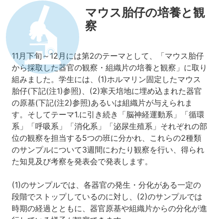
マウス胎仔の培養と観
察
11月下旬～12月には第2のテーマとして、「マウス胎仔
から採取した器官の観察・組織片の培養と観察」に取り
組みました。学生には、(1)ホルマリン固定したマウス
胎仔(下記(注1)参照)、(2)寒天培地に埋め込まれた器官
の原基(下記(注2)参照)あるいは組織片が与えられま
す。そしてテーマ1.に引き続き「脳神経運動系」「循環
系」「呼吸系」「消化系」「泌尿生殖系」それぞれの部
位の観察を担当する5つの班に分かれ、これらの2種類
のサンプルについて3週間にわたり観察を行い、得られ
た知見及び考察を発表会で発表します。
(1)のサンプルでは、各器官の発生・分化がある一定の
段階でストップしているのに対し、(2)のサンプルでは
時期の経過とともに、器官原基や組織片からの分化が進