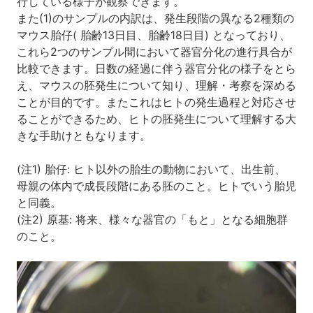
行している様子が観察できます。
また(1)のサンプルの内訳は、発生段階の異なる2種類の
マウス胎仔( 胎齢13日目、胎齢18日目) となっており、
これら2つのサンプル間において器官分化の進行具合が
比較できます。日数の経過に伴う器官分化の様子をとら
え、マウスの胚発生について知り、理解・考察を深める
ことが目的です。またこれはヒトの発生過程と対応させ
ることができるため、ヒトの胚発生について理解する大
きな手助けともなります。
(注1) 胎仔: ヒト以外の胎生の動物において、出生前、
母親の体内で成長段階にある胚のこと。ヒトでいう胎児
と同義。
(注2) 原基: 将来、様々な器官の「もと」となる細胞群
のこと。