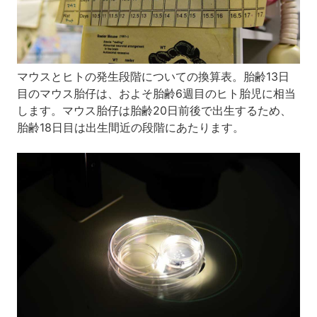
マウスとヒトの発生段階についての換算表。胎齢13日
目のマウス胎仔は、およそ胎齢6週目のヒト胎児に相当
します。マウス胎仔は胎齢20日前後で出生するため、
胎齢18日目は出生間近の段階にあたります。