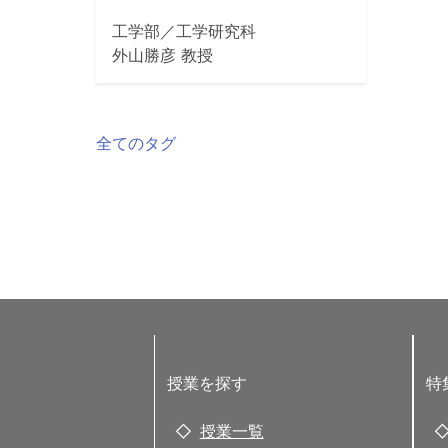
工学部／工学研究科
外山勝彦 教授
全てのタグ
授業を探す
特
授業一覧