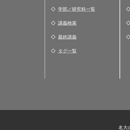
学部／研究科一覧
講義検索
最終講義
タグ一覧
名大