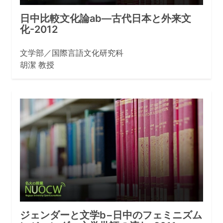
日中比較文化論ab—古代日本と外来文
化-2012
文学部／国際言語文化研究科
胡潔 教授
ジェンダーと文学b−日中のフェミニズム