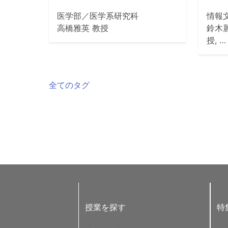
医学部／医学系研究科
情報
高橋雅英 教授
鈴木麗
授, …
全てのタグ
授業を探す
特