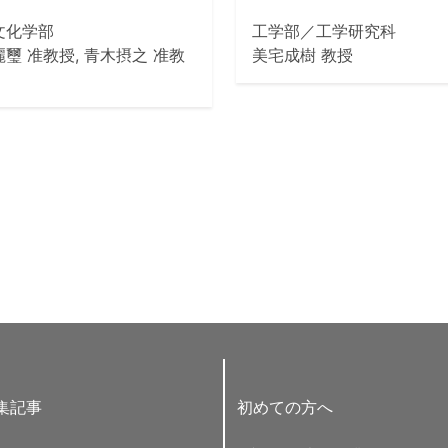
文化学部
工学部／工学研究科
璽 准教授, 青木摂之 准教
美宅成樹 教授
集記事
初めての方へ