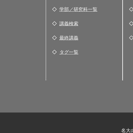
学部／研究科一覧
講義検索
最終講義
タグ一覧
名大