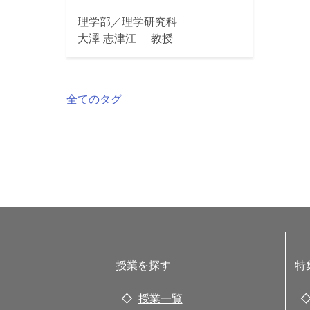
理学部／理学研究科
大澤 志津江 教授
全てのタグ
授業を探す
特
授業一覧