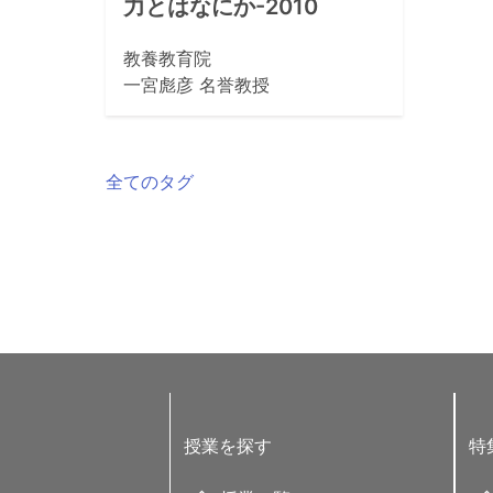
力とはなにか-2010
教養教育院
一宮彪彦 名誉教授
全てのタグ
授業を探す
特