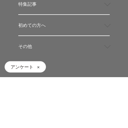
特集記事
初めての方へ
その他
アンケート
×
名大の授業Webサイト、およびこのサイトで公開され
ている講義資料は、
「名大の授業について」
の記載条件のもとで利用するこ
とができます。