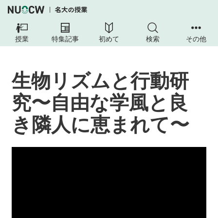
授業
特集記事
初めて
検索
その他
生物リズムと行動研
究〜自由な学風と良
き隣人に恵まれて〜