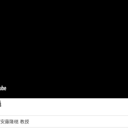
義
安藤隆穂 教授