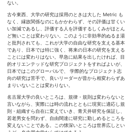
ない。
古今東西、大学の研究は採用のときは大した Metric も
なく、縁故関係なのにもかかわらず、その評価は甘くい
い加減であるし、評価する人を評価するしくみがほとん
ど無いことは変わりない。このように非効率的ぬるま湯
と批判されても、これが大学の自由な研究を支える基本
であり、日本では特に強く、将来の日本の研究を支える
ことには変わりはない。早急に結果を出したければ、目
的オリエンテッドな研究プロジェクトをすればよいが、
日本ではこのグローバルで、 学際的なプロジェクト志
向の研究は苦手で、良いリーダーが昔から相変わらずあ
まりいないことは変わりない。
名古屋大学の良いところは、規律・規則は変わらないと
言いながら、実際には時の流れとともに現実に適応し規
則・組織すら自在に変えていき、青天井研究を保証し、
若老男女を問わず、自由闊達に研究に勤しめるところを
変えないことである。この懐深いところは世界広しとい