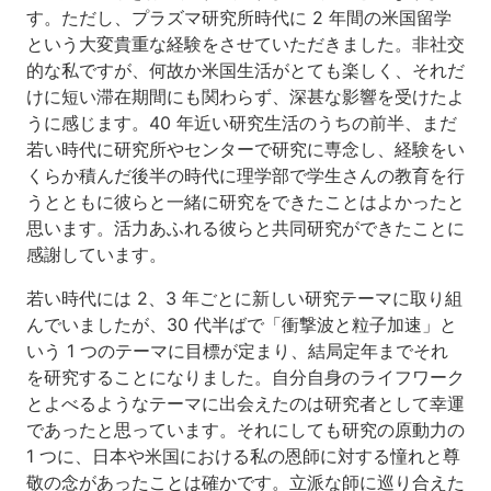
す。ただし、プラズマ研究所時代に 2 年間の米国留学
という大変貴重な経験をさせていただきました。非社交
的な私ですが、何故か米国生活がとても楽しく、それだ
けに短い滞在期間にも関わらず、深甚な影響を受けたよ
うに感じます。40 年近い研究生活のうちの前半、まだ
若い時代に研究所やセンターで研究に専念し、経験をい
くらか積んだ後半の時代に理学部で学生さんの教育を行
うとともに彼らと一緒に研究をできたことはよかったと
思います。活力あふれる彼らと共同研究ができたことに
感謝しています。
若い時代には 2、3 年ごとに新しい研究テーマに取り組
んでいましたが、30 代半ばで「衝撃波と粒子加速」と
いう 1 つのテーマに目標が定まり、結局定年までそれ
を研究することになりました。自分自身のライフワーク
とよべるようなテーマに出会えたのは研究者として幸運
であったと思っています。それにしても研究の原動力の
1 つに、日本や米国における私の恩師に対する憧れと尊
敬の念があったことは確かです。立派な師に巡り合えた