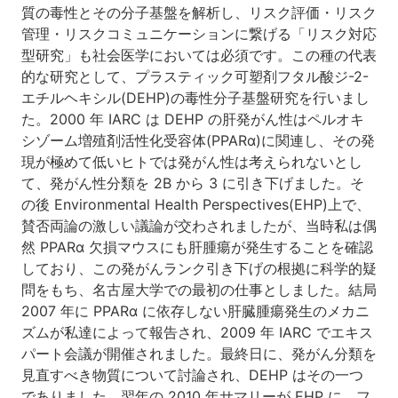
質の毒性とその分子基盤を解析し、リスク評価・リスク
管理・リスクコミュニケーションに繋げる「リスク対応
型研究」も社会医学においては必須です。この種の代表
的な研究として、プラスティック可塑剤フタル酸ジ-2-
エチルヘキシル(DEHP)の毒性分子基盤研究を行いまし
た。2000 年 IARC は DEHP の肝発がん性はペルオキ
シゾーム増殖剤活性化受容体(PPARα)に関連し、その発
現が極めて低いヒトでは発がん性は考えられないとし
て、発がん性分類を 2B から 3 に引き下げました。そ
の後 Environmental Health Perspectives(EHP)上で、
賛否両論の激しい議論が交わされましたが、当時私は偶
然 PPARα 欠損マウスにも肝腫瘍が発生することを確認
しており、この発がんランク引き下げの根拠に科学的疑
問をもち、名古屋大学での最初の仕事としました。結局
2007 年に PPARα に依存しない肝臓腫瘍発生のメカニ
ズムが私達によって報告され、2009 年 IARC でエキス
パート会議が開催されました。最終日に、発がん分類を
見直すべき物質について討論され、DEHP はその一つ
でありました。翌年の 2010 年サマリーが EHP に、フ