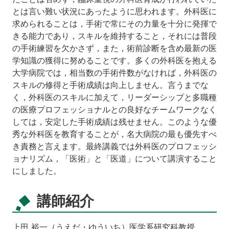
とは言い難い状況にあったように思われます。外科医に
求められることは，手術で常にその力量を十分に発揮で
きる能力であり，スキルを維持すること，それには普段
の手術練習を欠かさず，また，術前診断を含め最新の医
学知識の獲得に努めることです。多くの外科医を抱える
大学病院では，相当数の手術件数がなければ，外科医の
スキルの修得と手術成績は向上しません。言うまでな
く，外科医のスキルに加えて，リーダーシップと多職種
の医療プロフェッショナルとの良好なチームワークなく
しては，安定した手術成績は残せません。このような優
秀な外科医を教育することが，名大病院の最も優先すべ
き責務と言えます。最終講義では外科医のプロフェッシ
ョナリズム，「医術」と「医道」について講演すること
にしました。
講師紹介
上田 裕一（うえだ・ゆういち）医学系研究科教授